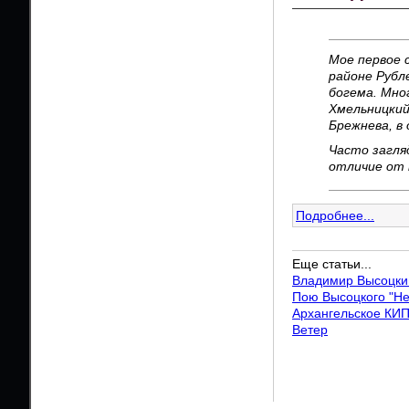
Мое первое 
районе Рубл
богема. Мно
Хмельницкий
Брежнева, в 
Часто загляд
отличие от 
Подробнее...
Еще статьи...
Владимир Высоцки
Пою Высоцкого "Неи
Архангельское КИП
Ветер