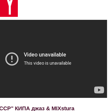
ССР" КИПА джаз & MIXstura