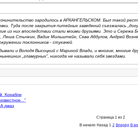
сочинительство зародилось в АРХАНГЕЛЬСКОМ. Был такой ресто
евки. Туда после закрытия питейных заведений съезжалась „догу
гие из них впоследствии стали моими друзьями. Это и Сережа Б
, Леша Стычкин, Вадик Мильштейн, Сева Абдулов, Андрей Возне
окружении поклонников - стукачей.
ывали и Володя Высоцкий с Мариной Влади, и многие, многие дру
нынешних „гламурных”, никогда не называли себя звездами.
й. Корабли
звестное..."
А джаз
Страница 1 из 2
В начало
Назад
1
2
Вперёд
В ко