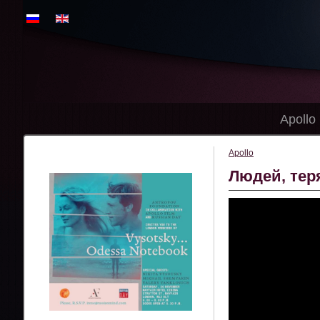
Apollo
Apollo
Людей, теря