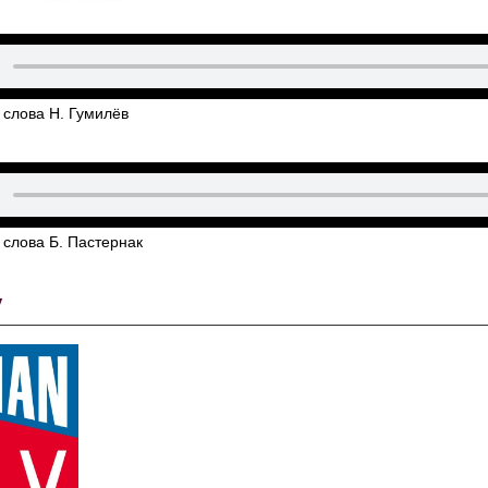
 слова Н. Гумилёв
 слова Б. Пастернак
y